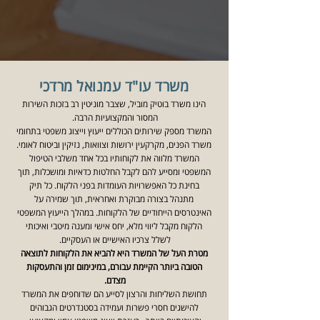
משרד עו"ד עמנואל מרדכי
הינו משרד בוטיק מוביל, שצבר מוניטין רב בזכות השירות
המסור והמקצועיות הרבה.
המשרד מספק שירותים הכוללים ייעוץ וייצוג משפטי בתחומי
משרד הפנים, מקרקעין ירושות וצוואות, נזיקין וביטוח לאומי.
המשרד מלוו
ה את לקוחותיו בכל אחד משלבי הטיפול
המשפטי ומסייע להם לקבל החלטות כדאיות ומושכלות, תוך
בחינת כל האפשרויות העומדות בפני הלקוח.
כל תיק
מתנהל בצורה מבוקרת ואחראית, תוך שמירה על
האינטרסים הייחודיים של הלקוחות.
במהלך הייעוץ המשפטי
הלקוח מקבל ליווי מלא, יחס אישי ומענה מיטבי ואיכותי
לשלל צרכיו האישיים או העסקיים.
מטרת העל של המשרד היא להביא את הלקוחות לתוצאה
הטובה ביותר הקיימת עבורם, במינימום זמן והתעסקות
מצדם.
תחושת השליחות והרצון לסייע הם שדוחפים את המשרד
להישגים חסרי פשרות ועמידה בסטנדרטים הגבוהים