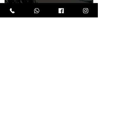
ירושות וצוואות
המשרד מספק סיוע בכל
התחומים הנמצאים תחת
הכותרת ירושות וצוואות.
077-6687829